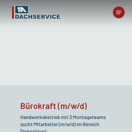
Skip
Menu
to
main
content
Bürokraft (m/w/d)
Handwerksbetrieb mit 3 Montageteams
sucht Mitarbeiter (m/w/d) im Bereich
Disposition!