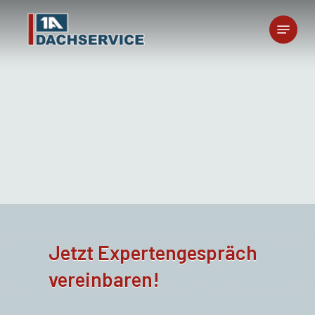
Skip
Menu
to
main
content
Jetzt Expertengespräch
vereinbaren!