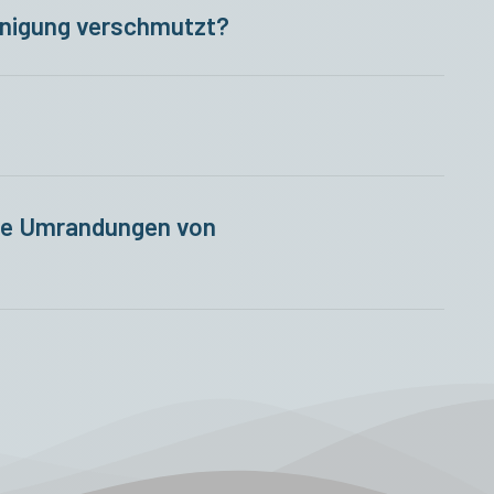
inigung verschmutzt?
edarf mit Bautenschutzmatten und/oder
170 / 6133963.
die Umrandungen von
blaufen. So wird auch bei starken