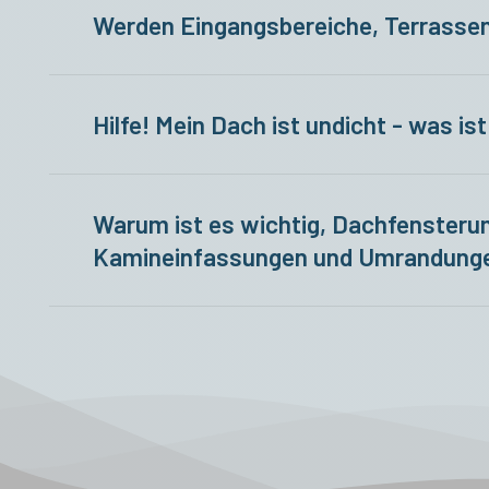
Werden Eingangsbereiche, Terrassen
Um Verschmutzungen durch herabfallende
mit Folien abgedeckt. Wir
verlassen unser
Hilfe! Mein Dach ist undicht - was ist
Ruhe bewahren. Unser 24 Stunden Notdiens
Warum ist es wichtig, Dachfenster
Kamineinfassungen und Umrandungen
Nur wenn diese Umrandungen und Kehlen, f
Regenschauern und bei Tauwetter ein Ein