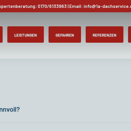
xpertenberatung:
0170/6133963
| Email: info@1a-dachservice.
LEISTUNGEN
GEFAHREN
REFERENZEN
nnvoll?
 Dachrinnen ist im Herbst, nach dem
Laubfall. Anschl