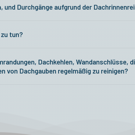
, und Durchgänge aufgrund der Dachrinnenre
n Dreck zu vermeiden, werden diese
Bereiche bei B
e Objekte
immer
Besenrein.
 zu tun?
t hilft dir unter folgender Telefonnummer weiter: 0
umrandungen, Dachkehlen, Wandanschlüsse, 
 von Dachgauben regelmäßig zu reinigen?
rei von Ablagerungen sind, kann das Wasser sauber a
dringen von Wasser in die Dachhaut vermieden.