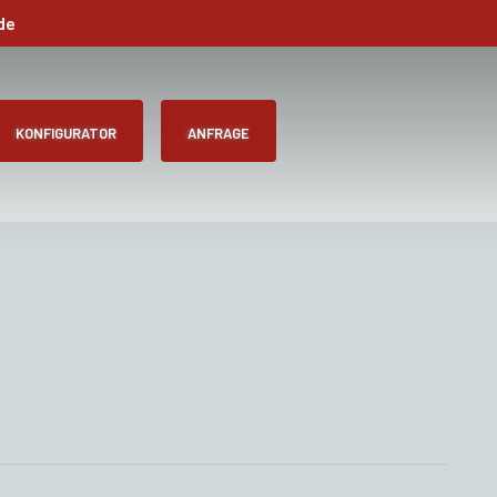
de
KONFIGURATOR
ANFRAGE
ießend nochmals im Frühjahr oder