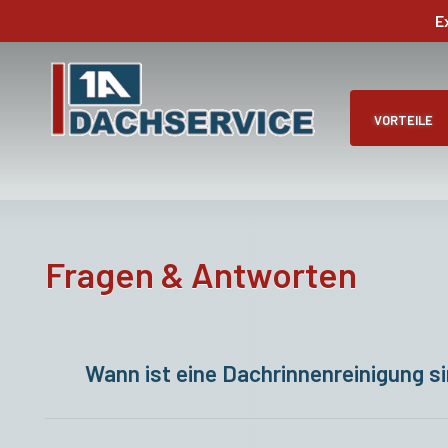
Skip
E
to
main
content
VORTEILE
Fragen & Antworten
Wann ist eine Dachrinnenreinigung si
Ein guter Zeitpunkt für die Reinigung der