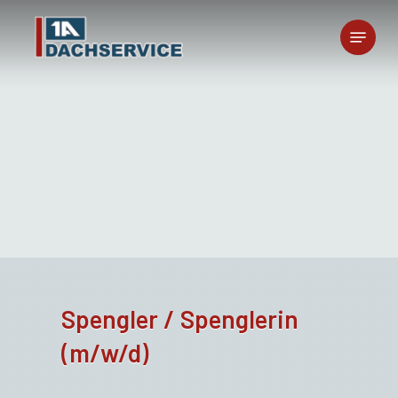
Skip
Menu
to
main
content
Spengler / Spenglerin
(m/w/d)