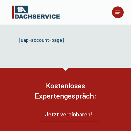
Skip
Menu
to
main
content
[uap-account-page]
Kostenloses
Expertengespräch:
Jetzt vereinbaren!